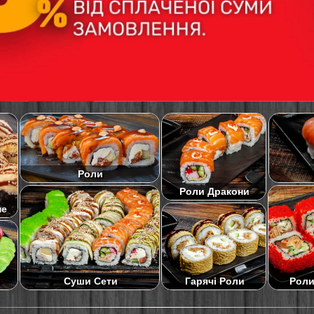
Роли
Роли Дракони
не
Суши Сети
Роли
Гарячі Роли