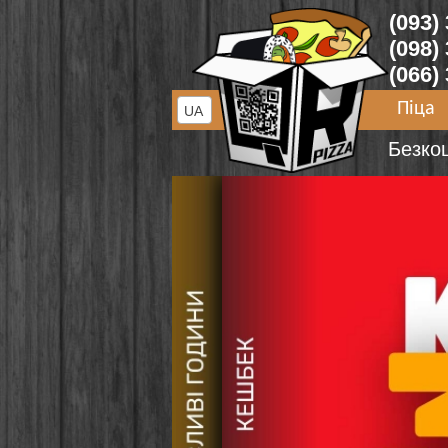
(093)
(098)
(066)
Піца
UA
Безко