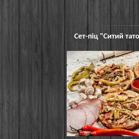
Сет-піц "Ситий тато