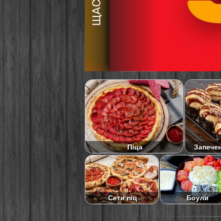
Піца
Запече
Сети піц
Боули