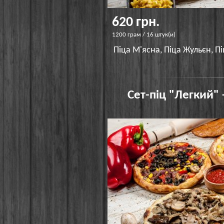
620 грн.
1200 грам / 16 штук(и)
Піца М'ясна, Піца Жульєн, П
Сет-піц "Легкий" 