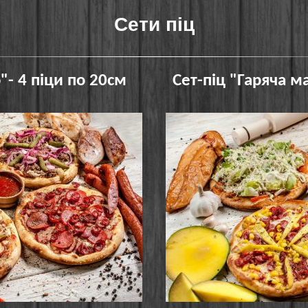
Сети піц
"- 4 піци по 20см
Сет-піц "Гаряча м