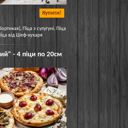
Купити!
ортиках), Піца з сулугуні, Піца
Піца від Шеф-кухаря
ий" - 4 піци по 20см