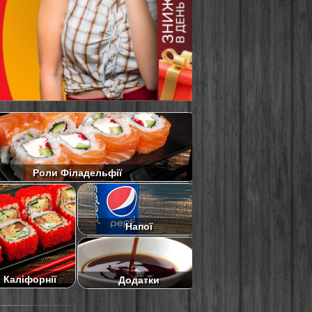
Роли Філадельфії
Напої
 Каліфорнії
Додатки