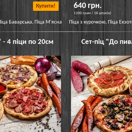
640 грн.
Купити!
1200 грам / 16 штук(и)
Піца Баварська, Піца М'ясна
Піца з курочкою, Піца Екзот
 - 4 піци по 20см
Сет-піц "До пив