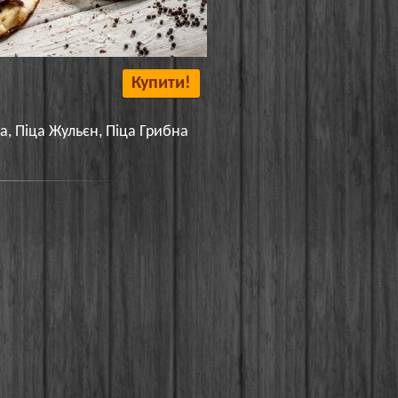
Купити!
та, Піца Жульєн, Піца Грибна