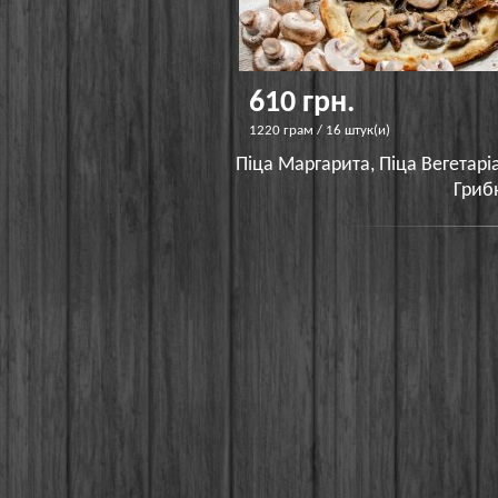
610 грн.
1220 грам / 16 штук(и)
Піца Маргарита, Піца Вегетаріа
Гриб