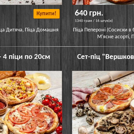
640 грн.
Купити!
1340 грам / 16 штук(и)
іца Дитяча, Піца Домашня
Піца Пепероні (Сосиски в б
М'ясне асорті, 
- 4 піци по 20см
Сет-піц "Вершков