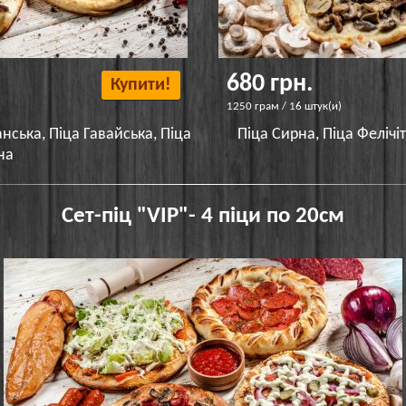
680 грн.
Купити!
1250 грам / 16 штук(и)
нська, Піца Гавайська, Піца
Піца Сирна, Піца Фелічі
на
Сет-піц "VIP"- 4 піци по 20см